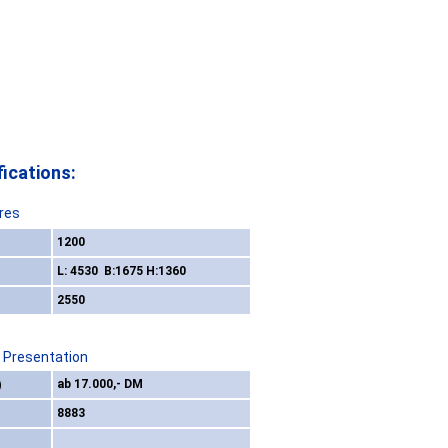
ications:
res
1200
L: 4530 B:1675 H:1360
2550
/ Presentation
)
ab 17.000,- DM
8883