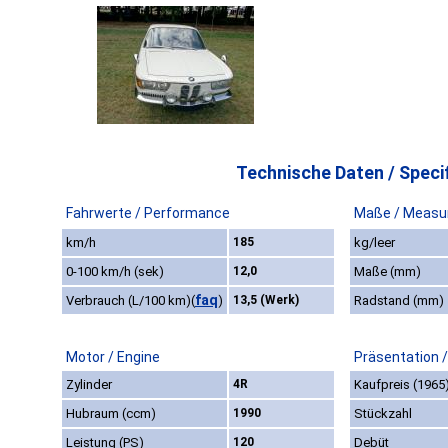
Technische Daten / Specif
Fahrwerte / Performance
Maße / Measu
km/h
185
kg/leer
0-100 km/h (sek)
12,0
Maße (mm)
faq
Verbrauch (L/100 km)
(
)
13,5 (Werk)
Radstand (mm)
Motor / Engine
Präsentation 
Zylinder
4R
Kaufpreis (1965
Hubraum (ccm)
1990
Stückzahl
Leistung (PS)
120
Debüt