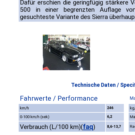
Dafür erschien die geringfügig stärkere 
500 in einer begrenzten Auflage vo
gesuchteste Variante des Sierra überhaup
Technische Daten / Specif
Fahrwerte / Performance
Ma
km/h
246
kg
0-100 km/h (sek)
6,2
Ma
faq
Verbrauch (L/100 km)
(
)
Ra
8,6-13,7