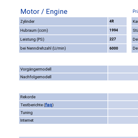
Motor / Engine
Pr
Zylinder
4R
Ka
Hubraum (ccm)
1994
St
Leistung (PS)
227
De
bei Nenndrehzahl (U/min)
De
6000
Vorgängermodell
Nachfolgemodell
Rekorde
faq
Testberichte
(
)
Tuning
Internet