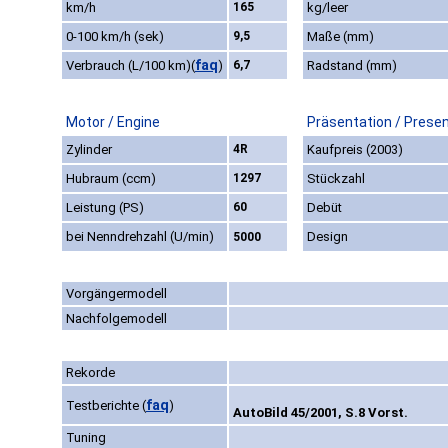
km/h
165
kg/leer
0-100 km/h (sek)
9,5
Maße (mm)
faq
Verbrauch (L/100 km)
(
)
6,7
Radstand (mm)
Motor / Engine
Präsentation / Prese
Zylinder
4R
Kaufpreis (2003)
Hubraum (ccm)
1297
Stückzahl
Leistung (PS)
60
Debüt
bei Nenndrehzahl (U/min)
Design
5000
Vorgängermodell
Nachfolgemodell
Rekorde
faq
Testberichte
(
)
AutoBild 45/2001, S.8 Vorst.
Tuning