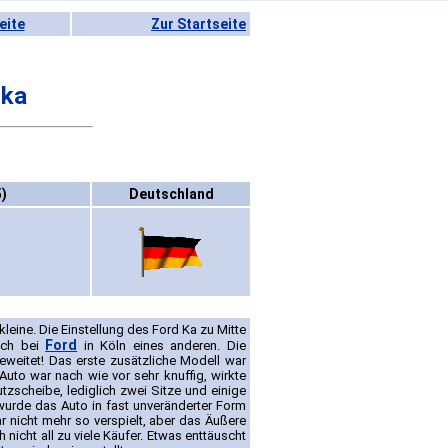
eite
Zur Startseite
tka
)
Deutschland
eine. Die Einstellung des Ford Ka zu Mitte
Ford
ich bei
in Köln eines anderen. Die
eweitet! Das erste zusätzliche Modell war
Auto war nach wie vor sehr knuffig, wirkte
zscheibe, lediglich zwei Sitze und einige
 wurde das Auto in fast unveränderter Form
r nicht mehr so verspielt, aber das Äußere
icht all zu viele Käufer. Etwas enttäuscht