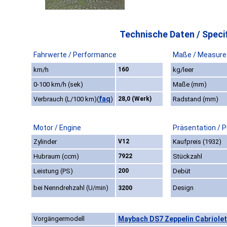
Technische Daten / Specif
Fahrwerte / Performance
Maße / Measure
km/h
160
kg/leer
0-100 km/h (sek)
Maße (mm)
faq
Verbrauch (L/100 km)
(
)
28,0 (Werk)
Radstand (mm)
Motor / Engine
Präsentation / 
Zylinder
V12
Kaufpreis (1932)
Hubraum (ccm)
7922
Stückzahl
Leistung (PS)
200
Debüt
bei Nenndrehzahl (U/min)
Design
3200
Vorgängermodell
Maybach DS7 Zeppelin Cabriolet 