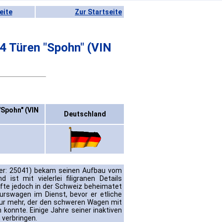
eite
Zur Startseite
4 Türen "Spohn" (VIN
"Spohn" (VIN
Deutschland
mer: 25041) bekam seinen Aufbau vom
 ist mit vielerlei filigranen Details
rfte jedoch in der Schweiz beheimatet
urswagen im Dienst, bevor er etliche
feur mehr, der den schweren Wagen mit
konnte. Einige Jahre seiner inaktiven
 verbringen.