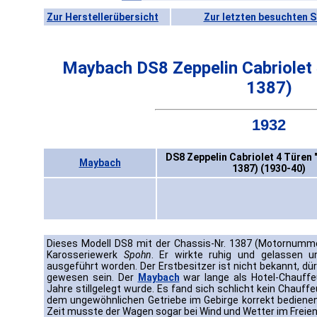
Zur Herstellerübersicht
Zur letzten besuchten S
Maybach DS8 Zeppelin Cabriolet 
1387)
1932
DS8 Zeppelin Cabriolet 4 Türen 
Maybach
1387) (1930-40)
Dieses Modell DS8 mit der Chassis-Nr. 1387 (Motornum
Karosseriewerk
Spohn
. Er wirkte ruhig und gelassen und
ausgeführt worden. Der Erstbesitzer ist nicht bekannt, dü
gewesen sein. Der
Maybach
war lange als Hotel-Chauffe
Jahre stillgelegt wurde. Es fand sich schlicht kein Chauf
dem ungewöhnlichen Getriebe im Gebirge korrekt bedienen 
Zeit musste der Wagen sogar bei Wind und Wetter im Freien