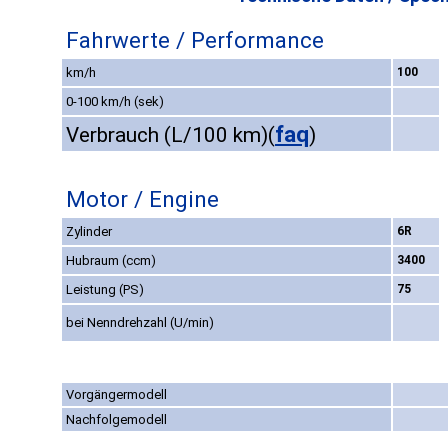
Fahrwerte / Performance
km/h
100
0-100 km/h (sek)
faq
Verbrauch (L/100 km)
(
)
Motor / Engine
Zylinder
6R
Hubraum (ccm)
3400
Leistung (PS)
75
bei Nenndrehzahl (U/min)
Vorgängermodell
Nachfolgemodell