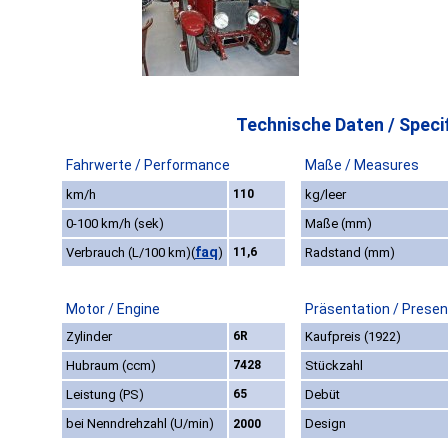
Technische Daten / Specif
Fahrwerte / Performance
Maße / Measures
km/h
110
kg/leer
0-100 km/h (sek)
Maße (mm)
faq
Verbrauch (L/100 km)
(
)
11,6
Radstand (mm)
Motor / Engine
Präsentation / Presen
Zylinder
6R
Kaufpreis (1922)
Hubraum (ccm)
7428
Stückzahl
Leistung (PS)
65
Debüt
bei Nenndrehzahl (U/min)
Design
2000