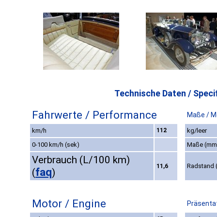
Technische Daten / Specif
Fahrwerte / Performance
Maße / M
km/h
112
kg/leer
0-100 km/h (sek)
Maße (mm
Verbrauch (L/100 km)
Radstand
11,6
faq
(
)
Motor / Engine
Präsentat