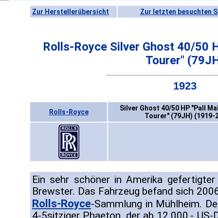
Zur Herstellerübersicht
Zur letzten besuchten S
Rolls-Royce Silver Ghost 40/50 H
Tourer" (79J
1923
Silver Ghost 40/50 HP "Pall Ma
Rolls-Royce
Tourer" (79JH) (1919-
Ein sehr schöner in Amerika gefertigte
Brewster. Das Fahrzeug befand sich 2006
Rolls-Royce
-Sammlung in Mühlheim. Der 
4-5sitziger Phaeton, der ab 12.000,- US-