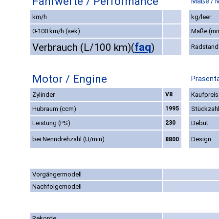
Fahrwerte / Performance
Maße / 
km/h
kg/leer
0-100 km/h (sek)
Maße (m
faq
Verbrauch (L/100 km)
(
)
Radstand
Motor / Engine
Präsenta
Zylinder
V8
Kaufpreis
Hubraum (ccm)
1995
Stückzah
Leistung (PS)
230
Debüt
bei Nenndrehzahl (U/min)
Design
8800
Vorgängermodell
Nachfolgemodell
Rekorde