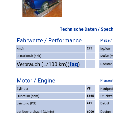
Technische Daten / Specif
Fahrwerte / Performance
Maße /
km/h
275
kg/leer
0-100 km/h (sek)
Maße (
faq
Verbrauch (L/100 km)
(
)
Radstan
Motor / Engine
Präsent
Zylinder
V8
Kaufprei
Hubraum (ccm)
5665
Stückza
Leistung (PS)
411
Debüt
bei Nenndrehzahl (U/min)
Design
6000