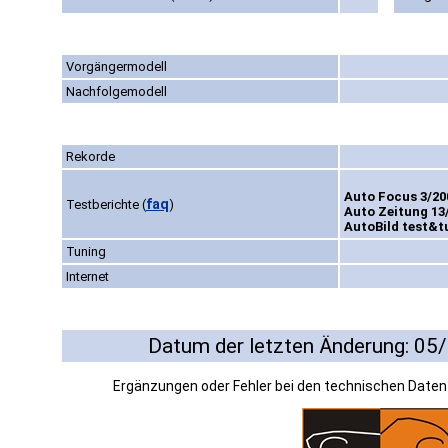
Vorgängermodell
Nachfolgemodell
Rekorde
Auto Focus 3/200
faq
Testberichte
(
)
Auto Zeitung 13/
AutoBild test&tu
Tuning
Internet
Datum der letzten Änderung: 05
Ergänzungen oder Fehler bei den technischen Date