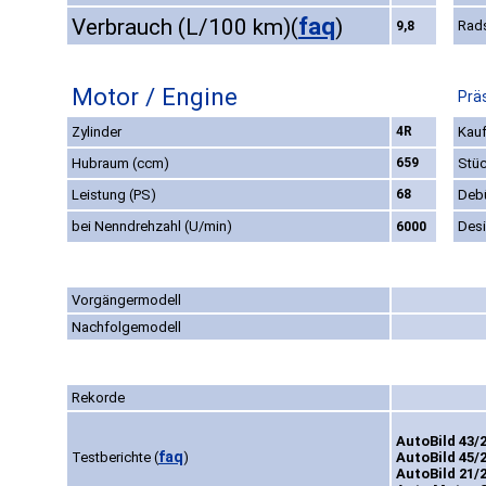
faq
Verbrauch (L/100 km)
(
)
Rad
9,8
Motor / Engine
Prä
Zylinder
4R
Kauf
Hubraum (ccm)
659
Stüc
Leistung (PS)
68
Deb
bei Nenndrehzahl (U/min)
Des
6000
Vorgängermodell
Nachfolgemodell
Rekorde
AutoBild 43/2
faq
Testberichte
(
)
AutoBild 45/2
AutoBild 21/