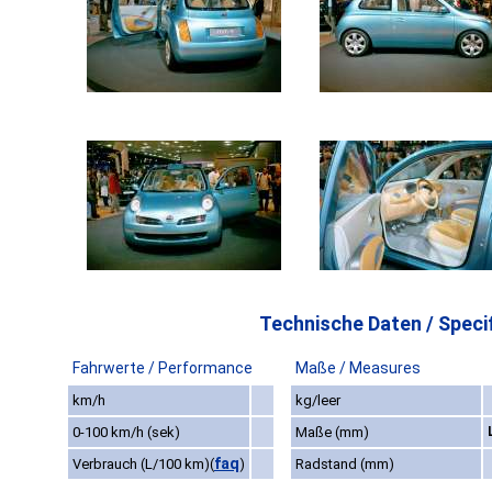
Technische Daten / Specif
Fahrwerte / Performance
Maße / Measures
km/h
kg/leer
0-100 km/h (sek)
Maße (mm)
faq
Verbrauch (L/100 km)
(
)
Radstand (mm)