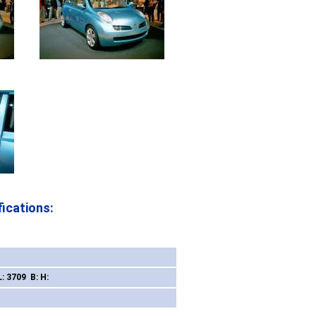
ications:
L: 3709 B: H: