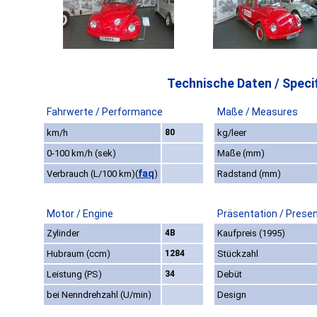
Technische Daten / Specif
Fahrwerte / Performance
Maße / Measures
km/h
80
kg/leer
0-100 km/h (sek)
Maße (mm)
faq
Verbrauch (L/100 km)
(
)
Radstand (mm)
Motor / Engine
Präsentation / Prese
Zylinder
4B
Kaufpreis (1995)
Hubraum (ccm)
1284
Stückzahl
Leistung (PS)
34
Debüt
bei Nenndrehzahl (U/min)
Design