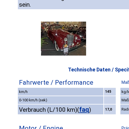
sein.
Technische Daten / Specif
Fahrwerte / Performance
Maß
km/h
145
kg/l
0-100 km/h (sek)
Maß
faq
Verbrauch (L/100 km)
(
)
Rad
17,0
Motor / Engine
Prä