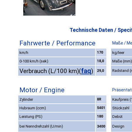
Technische Daten / Specif
Fahrwerte / Performance
Maße / M
km/h
170
kg/leer
0-100 km/h (sek)
18,0
Maße (mm)
faq
Verbrauch (L/100 km)
(
)
Radstand 
29,0
Motor / Engine
Präsentat
Zylinder
8R
Kaufpreis (
Hubraum (ccm)
5401
Stückzahl
Leistung (PS)
180
Debüt
bei Nenndrehzahl (U/min)
Design
3400