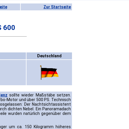
eite
Zur Startseite
S 600
Deutschland
Benz
sollte wieder Maßstäbe setzen.
urbo-Motor und über 500 PS. Technisch
losgelassen: Der Nachtsichtassistent
durch dichten Nebel. Ein Panoramadach
teile wurden natürlich gegenüber dem
nger um ca. 150 Kilogramm höheres