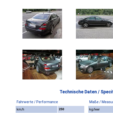
Technische Daten / Specif
Fahrwerte / Performance
Maße / Measu
km/h
250
kg/leer