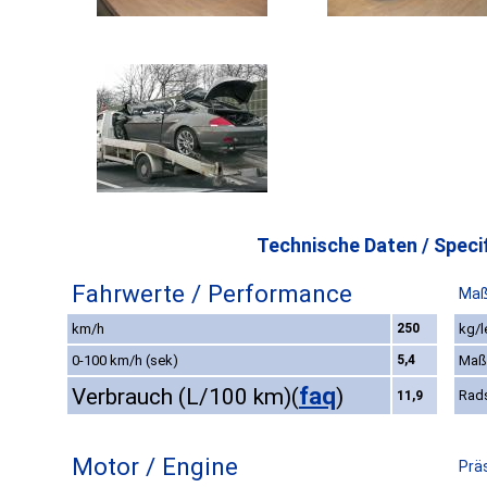
Technische Daten / Specif
Fahrwerte / Performance
Maß
km/h
250
kg/l
0-100 km/h (sek)
5,4
Maß
faq
Verbrauch (L/100 km)
(
)
Rad
11,9
Motor / Engine
Prä