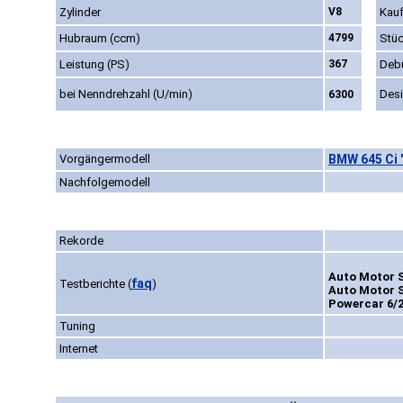
Zylinder
V8
Kauf
Hubraum (ccm)
4799
Stüc
Leistung (PS)
367
Deb
bei Nenndrehzahl (U/min)
Des
6300
Vorgängermodell
BMW 645 Ci 
Nachfolgemodell
Rekorde
Auto Motor S
faq
Testberichte
(
)
Auto Motor S
Powercar 6/2
Tuning
Internet