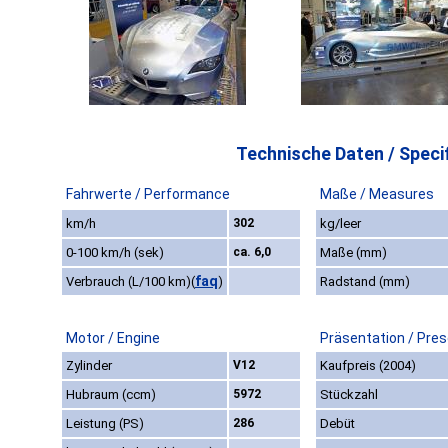
Technische Daten / Specif
Fahrwerte / Performance
Maße / Measures
km/h
302
kg/leer
0-100 km/h (sek)
ca. 6,0
Maße (mm)
faq
Verbrauch (L/100 km)
(
)
Radstand (mm)
Motor / Engine
Präsentation / Pre
Zylinder
V12
Kaufpreis (2004)
Hubraum (ccm)
5972
Stückzahl
Leistung (PS)
286
Debüt