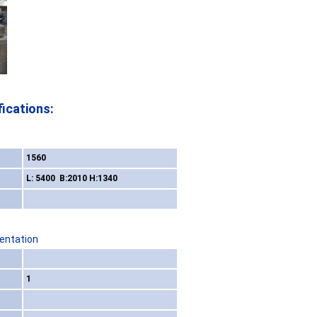
ications:
1560
L: 5400 B:2010 H:1340
sentation
1