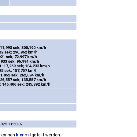
11,993 sek; 300,190 km/h
12 sek; 290,962 km/h
921 sek; 72,997 km/h
,933 sek; 96,994 km/h
: 17,269 sek; 104,233 km/h
25 sek; 157,757 km/h
1,052 sek; 262,094 km/h
26,557 sek; 135,557 km/h
 146,406 sek; 245,892 km/h
2025 11:50:02
n können
hier
mitgeteilt werden.