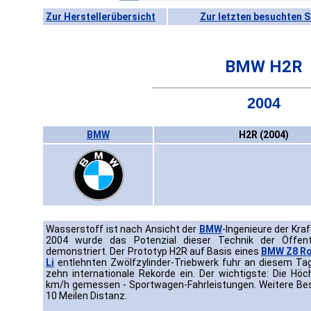
Zur Herstellerübersicht
Zur letzten besuchten S
BMW H2R
2004
BMW
H2R (2004)
Wasserstoff ist nach Ansicht der
BMW
-Ingenieure der Kra
2004 wurde das Potenzial dieser Technik der Öffentl
demonstriert. Der Prototyp H2R auf Basis eines
BMW Z8 Ro
Li
entlehnten Zwölfzylinder-Triebwerk fuhr an diesem Tag 
zehn internationale Rekorde ein. Der wichtigste: Die Hö
km/h gemessen - Sportwagen-Fahrleistungen. Weitere Best
10 Meilen Distanz.