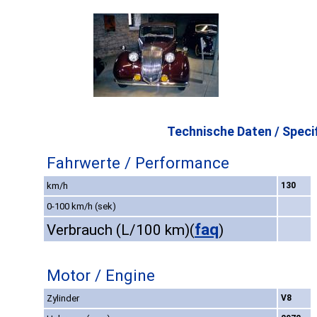
Technische Daten / Specif
Fahrwerte / Performance
km/h
130
0-100 km/h (sek)
faq
Verbrauch (L/100 km)
(
)
Motor / Engine
Zylinder
V8