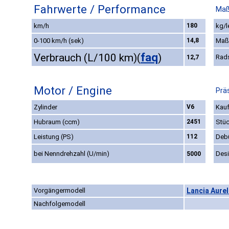
Fahrwerte / Performance
Maß
km/h
180
kg/l
0-100 km/h (sek)
14,8
Maß
faq
Verbrauch (L/100 km)
(
)
Rad
12,7
Motor / Engine
Prä
Zylinder
V6
Kauf
Hubraum (ccm)
2451
Stüc
Leistung (PS)
112
Deb
bei Nenndrehzahl (U/min)
Des
5000
Vorgängermodell
Lancia Aurel
Nachfolgemodell