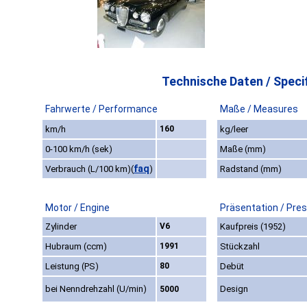
Technische Daten / Specif
Fahrwerte / Performance
Maße / Measures
km/h
160
kg/leer
0-100 km/h (sek)
Maße (mm)
faq
Verbrauch (L/100 km)
(
)
Radstand (mm)
Motor / Engine
Präsentation / Pre
Zylinder
V6
Kaufpreis (1952)
Hubraum (ccm)
1991
Stückzahl
Leistung (PS)
80
Debüt
bei Nenndrehzahl (U/min)
Design
5000