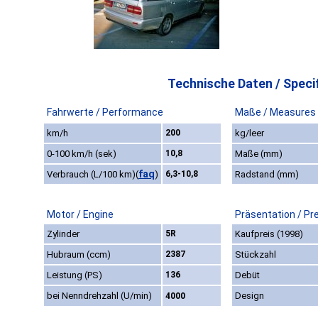
Technische Daten / Specif
Fahrwerte / Performance
Maße / Measures
km/h
200
kg/leer
0-100 km/h (sek)
10,8
Maße (mm)
faq
Verbrauch (L/100 km)
(
)
6,3-10,8
Radstand (mm)
Motor / Engine
Präsentation / Pr
Zylinder
5R
Kaufpreis (1998)
Hubraum (ccm)
2387
Stückzahl
Leistung (PS)
136
Debüt
bei Nenndrehzahl (U/min)
Design
4000