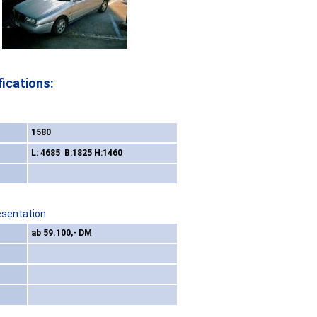
ications:
1580
L: 4685 B:1825 H:1460
esentation
ab 59.100,- DM