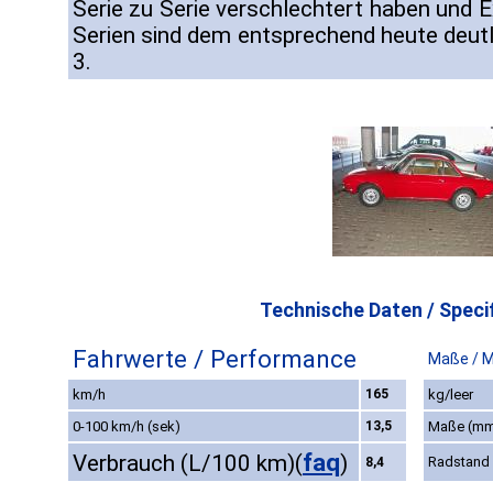
Serie zu Serie verschlechtert haben und 
Serien sind dem entsprechend heute deutli
3.
Technische Daten / Specif
Fahrwerte / Performance
Maße / 
km/h
165
kg/leer
0-100 km/h (sek)
13,5
Maße (m
faq
Verbrauch (L/100 km)
(
)
Radstand
8,4