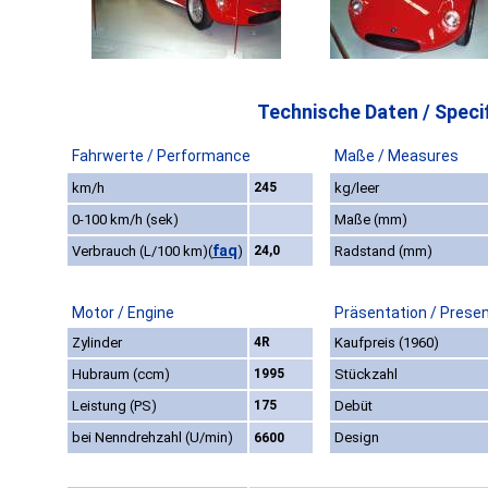
Technische Daten / Specif
Fahrwerte / Performance
Maße / Measures
km/h
245
kg/leer
0-100 km/h (sek)
Maße (mm)
faq
Verbrauch (L/100 km)
(
)
24,0
Radstand (mm)
Motor / Engine
Präsentation / Prese
Zylinder
4R
Kaufpreis (1960)
Hubraum (ccm)
1995
Stückzahl
Leistung (PS)
175
Debüt
bei Nenndrehzahl (U/min)
Design
6600