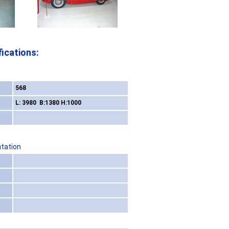
ications:
568
L: 3980 B:1380 H:1000
ntation