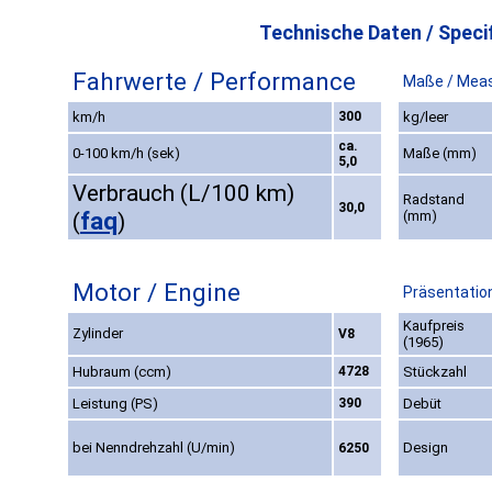
Technische Daten / Specif
Fahrwerte / Performance
Maße / Mea
km/h
300
kg/leer
ca.
0-100 km/h (sek)
Maße (mm)
5,0
Verbrauch (L/100 km)
Radstand
30,0
faq
(mm)
(
)
Motor / Engine
Präsentation
Kaufpreis
Zylinder
V8
(1965)
Hubraum (ccm)
4728
Stückzahl
Leistung (PS)
390
Debüt
bei Nenndrehzahl (U/min)
Design
6250