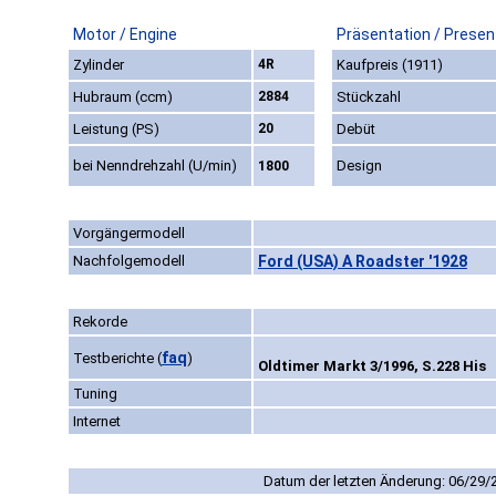
Motor / Engine
Präsentation / Presen
Zylinder
4R
Kaufpreis (1911)
Hubraum (ccm)
2884
Stückzahl
Leistung (PS)
20
Debüt
bei Nenndrehzahl (U/min)
Design
1800
Vorgängermodell
Nachfolgemodell
Ford (USA) A Roadster '1928
Rekorde
faq
Testberichte
(
)
Oldtimer Markt 3/1996, S.228 His
Tuning
Internet
Datum der letzten Änderung: 06/29/