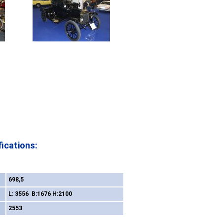
ications:
698,5
L: 3556 B:1676 H:2100
2553