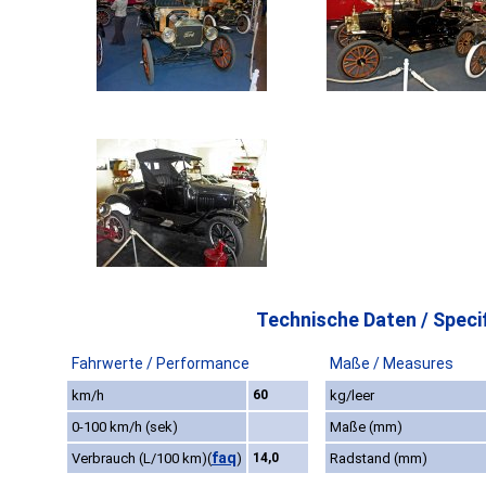
Technische Daten / Specif
Fahrwerte / Performance
Maße / Measures
km/h
60
kg/leer
0-100 km/h (sek)
Maße (mm)
faq
Verbrauch (L/100 km)
(
)
14,0
Radstand (mm)