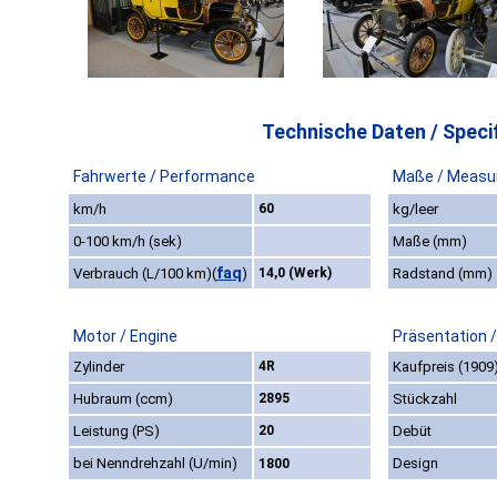
Technische Daten / Specif
Fahrwerte / Performance
Maße / Measu
km/h
60
kg/leer
0-100 km/h (sek)
Maße (mm)
faq
Verbrauch (L/100 km)
(
)
14,0 (Werk)
Radstand (mm)
Motor / Engine
Präsentation 
Zylinder
4R
Kaufpreis (1909
Hubraum (ccm)
2895
Stückzahl
Leistung (PS)
20
Debüt
bei Nenndrehzahl (U/min)
Design
1800