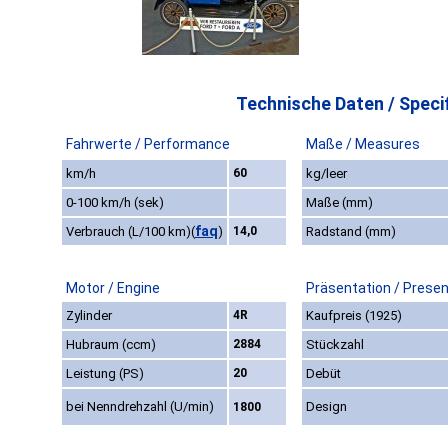
Technische Daten / Specif
Fahrwerte / Performance
Maße / Measures
km/h
60
kg/leer
0-100 km/h (sek)
Maße (mm)
faq
Verbrauch (L/100 km)
(
)
14,0
Radstand (mm)
Motor / Engine
Präsentation / Presen
Zylinder
4R
Kaufpreis (1925)
Hubraum (ccm)
2884
Stückzahl
Leistung (PS)
20
Debüt
bei Nenndrehzahl (U/min)
Design
1800