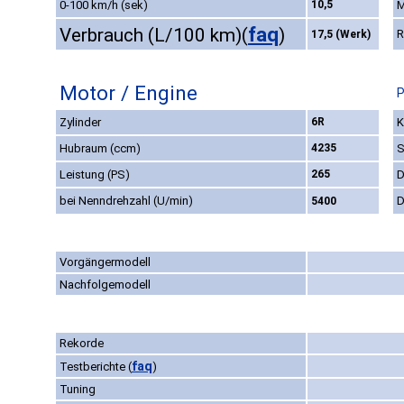
0-100 km/h (sek)
10,5
M
faq
Verbrauch (L/100 km)
(
)
R
17,5 (Werk)
Motor / Engine
P
Zylinder
6R
K
Hubraum (ccm)
4235
S
Leistung (PS)
265
D
bei Nenndrehzahl (U/min)
D
5400
Vorgängermodell
Nachfolgemodell
Rekorde
faq
Testberichte
(
)
Tuning