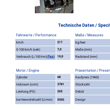
Technische Daten / Specif
Fahrwerte / Performance
Maße / Measures
km/h
217
kg/leer
0-100 km/h (sek)
7,0
Maße (mm)
faq
Verbrauch (L/100 km)
(
)
19,0
Radstand (mm)
Motor / Engine
Präsentation / Prese
Zylinder
6R
Kaufpreis (1960)
Hubraum (ccm)
3781
Stückzahl
Leistung (PS)
265
Debüt
bei Nenndrehzahl (U/min)
Design
5500