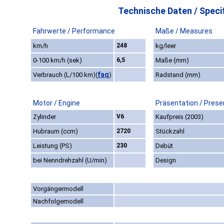
Technische Daten / Specif
Fahrwerte / Performance
Maße / Measures
km/h
248
kg/leer
0-100 km/h (sek)
6,5
Maße (mm)
faq
Verbrauch (L/100 km)
(
)
Radstand (mm)
Motor / Engine
Präsentation / Prese
Zylinder
V6
Kaufpreis (2003)
Hubraum (ccm)
2720
Stückzahl
Leistung (PS)
230
Debüt
bei Nenndrehzahl (U/min)
Design
Vorgängermodell
Nachfolgemodell