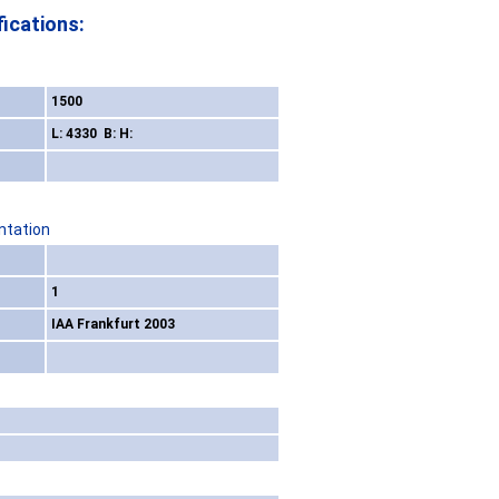
ications:
1500
L: 4330 B: H:
ntation
1
IAA Frankfurt 2003