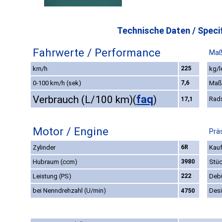
Technische Daten / Specif
Fahrwerte / Performance
Maß
km/h
225
kg/l
0-100 km/h (sek)
7,6
Maß
faq
Verbrauch (L/100 km)
(
)
Rad
17,1
Motor / Engine
Prä
Zylinder
6R
Kauf
Hubraum (ccm)
3980
Stüc
Leistung (PS)
222
Deb
bei Nenndrehzahl (U/min)
Des
4750