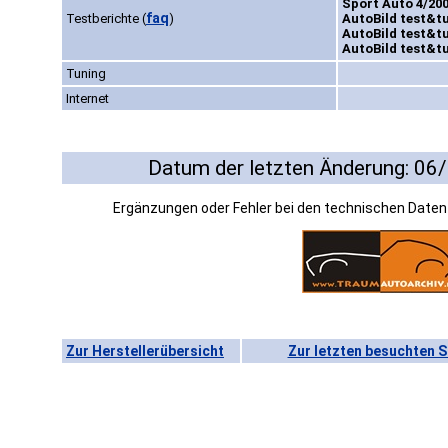
Sport Auto 4/200
faq
Testberichte
(
)
AutoBild test&tu
AutoBild test&tu
AutoBild test&tu
Tuning
Internet
Datum der letzten Änderung: 06
Ergänzungen oder Fehler bei den technischen Date
Zur Herstellerübersicht
Zur letzten besuchten S