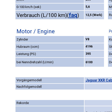
0-100 km/h (sek)
5,6
M
faq
Verbrauch (L/100 km)
(
)
R
12,5 (Werk)
Motor / Engine
P
Zylinder
V8
Ka
Hubraum (ccm)
4196
S
Leistung (PS)
395
D
bei Nenndrehzahl (U/min)
D
6100
Vorgängermodell
Jaguar XKR Cab
Nachfolgemodell
Rekorde