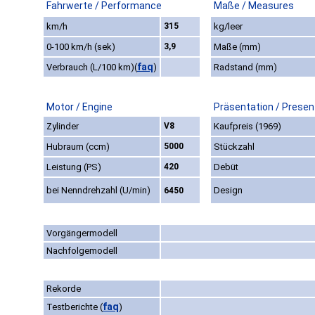
Fahrwerte / Performance
Maße / Measures
km/h
315
kg/leer
0-100 km/h (sek)
3,9
Maße (mm)
faq
Verbrauch (L/100 km)
(
)
Radstand (mm)
Motor / Engine
Präsentation / Presen
Zylinder
V8
Kaufpreis (1969)
Hubraum (ccm)
5000
Stückzahl
Leistung (PS)
420
Debüt
bei Nenndrehzahl (U/min)
Design
6450
Vorgängermodell
Nachfolgemodell
Rekorde
faq
Testberichte
(
)