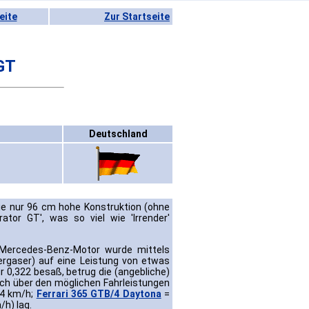
eite
Zur Startseite
GT
Deutschland
ie nur 96 cm hohe Konstruktion (ohne
tor GT', was so viel wie 'Irrender'
er-Mercedes-Benz-Motor wurde mittels
rgaser) auf eine Leistung von etwas
 0,322 besaß, betrug die (angebliche)
ch über den möglichen Fahrleistungen
4 km/h;
Ferrari 365 GTB/4 Daytona
=
/h) lag.