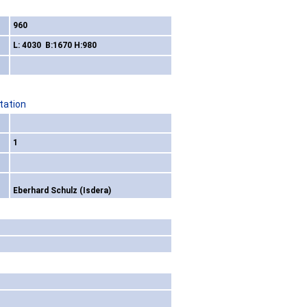
960
L: 4030 B:1670 H:980
tation
1
Eberhard Schulz (Isdera)