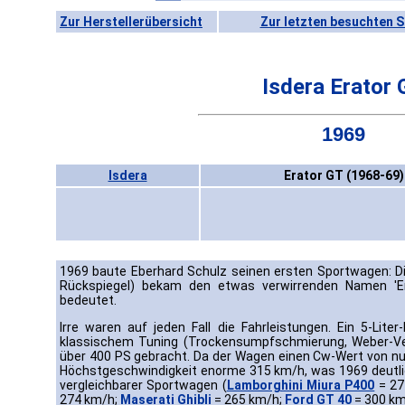
Zur Herstellerübersicht
Zur letzten besuchten S
Isdera Erator 
1969
Isdera
Erator GT (1968-69)
1969 baute Eberhard Schulz seinen ersten Sportwagen: D
Rückspiegel) bekam den etwas verwirrenden Namen 'Era
bedeutet.
Irre waren auf jeden Fall die Fahrleistungen. Ein 5-Lit
klassischem Tuning (Trockensumpfschmierung, Weber-Ve
über 400 PS gebracht. Da der Wagen einen Cw-Wert von nur
Höchstgeschwindigkeit enorme 315 km/h, was 1969 deutli
vergleichbarer Sportwagen (
Lamborghini Miura P400
= 27
274 km/h;
Maserati Ghibli
= 265 km/h;
Ford GT 40
= 300 km