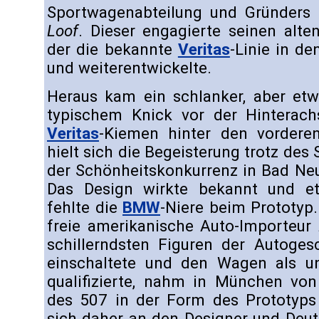
Sportwagenabteilung und Gründers
Loof
. Dieser engagierte seinen alt
der die bekannte
Veritas
-Linie in d
und weiterentwickelte.
Heraus kam ein schlanker, aber etw
typischem Knick vor der Hinterac
Veritas
-Kiemen hinter den vorderen
hielt sich die Begeisterung trotz des
der Schönheitskonkurrenz in Bad Ne
Das Design wirkte bekannt und e
fehlte die
BMW
-Niere beim Prototyp.
freie amerikanische Auto-Importeur
schillerndsten Figuren der Autoges
einschaltete und den Wagen als un
qualifizierte, nahm in München von
des 507 in der Form des Prototyp
sich daher an den Designer und Deu