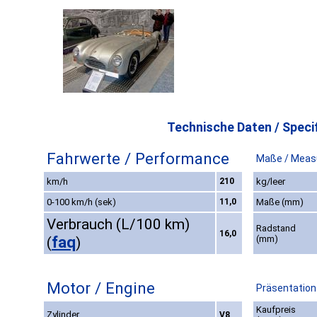
Technische Daten / Specif
Fahrwerte / Performance
Maße / Meas
km/h
210
kg/leer
0-100 km/h (sek)
11,0
Maße (mm)
Verbrauch (L/100 km)
Radstand
16,0
faq
(mm)
(
)
Motor / Engine
Präsentation
Kaufpreis
Zylinder
V8