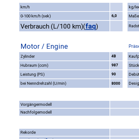
km/h
kg/le
0-100 km/h (sek)
6,0
Maße
faq
Verbrauch (L/100 km)
(
)
Rads
Motor / Engine
Präs
Zylinder
4B
Kaufp
Hubraum (ccm)
987
Stück
Leistung (PS)
90
Debü
bei Nenndrehzahl (U/min)
Desi
8000
Vorgängermodell
Nachfolgemodell
Rekorde