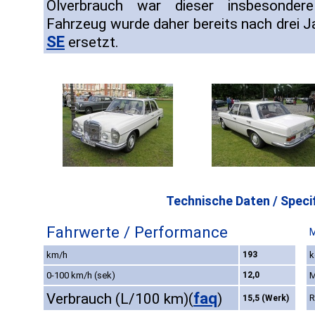
Ölverbrauch war dieser insbesondere
Fahrzeug wurde daher bereits nach drei 
SE
ersetzt.
Technische Daten / Specif
Fahrwerte / Performance
M
km/h
193
k
0-100 km/h (sek)
12,0
M
faq
Verbrauch (L/100 km)
(
)
R
15,5 (Werk)