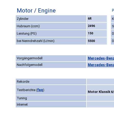
Motor / Engine
P
Zylinder
6R
K
Hubraum (ccm)
2496
S
Leistung (PS)
150
D
bei Nenndrehzahl (U/min)
D
5500
Vorgängermodell
Mercedes-Benz
Nachfolgemodell
Mercedes-Benz 
Rekorde
faq
Testberichte
(
)
Motor Klassik 6
Tuning
Internet