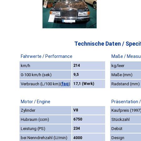
Technische Daten / Specif
Fahrwerte / Performance
Maße / Measu
km/h
214
kg/leer
0-100 km/h (sek)
9,5
Maße (mm)
faq
Verbrauch (L/100 km)
(
)
17,1 (Werk)
Radstand (mm)
Motor / Engine
Präsentation 
Zylinder
V8
Kaufpreis (1997
Hubraum (ccm)
6750
Stückzahl
Leistung (PS)
234
Debüt
bei Nenndrehzahl (U/min)
Design
4000