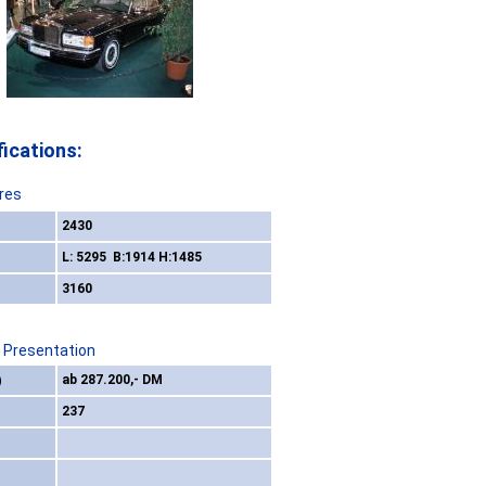
ications:
res
2430
L: 5295 B:1914 H:1485
3160
/ Presentation
)
ab 287.200,- DM
237