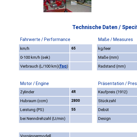
Technische Daten / Specif
Fahrwerte / Performance
Maße / Measures
km/h
65
kg/leer
0-100 km/h (sek)
Maße (mm)
faq
Verbrauch (L/100 km)
(
)
Radstand (mm)
Motor / Engine
Präsentation / Pre
Zylinder
4R
Kaufpreis (1912)
Hubraum (ccm)
2800
Stückzahl
Leistung (PS)
55
Debüt
bei Nenndrehzahl (U/min)
Design
Vorgängermodell