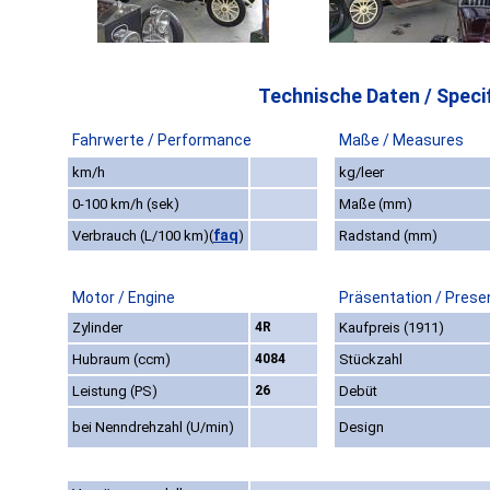
Technische Daten / Specif
Fahrwerte / Performance
Maße / Measures
km/h
kg/leer
0-100 km/h (sek)
Maße (mm)
faq
Verbrauch (L/100 km)
(
)
Radstand (mm)
Motor / Engine
Präsentation / Prese
Zylinder
4R
Kaufpreis (1911)
Hubraum (ccm)
4084
Stückzahl
Leistung (PS)
26
Debüt
bei Nenndrehzahl (U/min)
Design