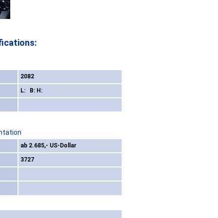
ications:
2082
L: B: H:
ntation
ab 2.685,- US-Dollar
3727