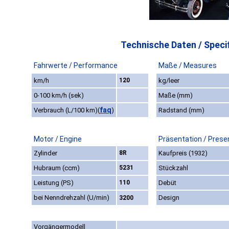
Technische Daten / Specif
Fahrwerte / Performance
Maße / Measures
km/h
120
kg/leer
0-100 km/h (sek)
Maße (mm)
faq
Verbrauch (L/100 km)
(
)
Radstand (mm)
Motor / Engine
Präsentation / Prese
Zylinder
8R
Kaufpreis (1932)
Hubraum (ccm)
5231
Stückzahl
Leistung (PS)
110
Debüt
bei Nenndrehzahl (U/min)
Design
3200
Vorgängermodell