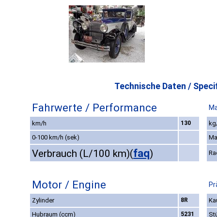
Technische Daten / Specif
Fahrwerte / Performance
Ma
km/h
130
kg
0-100 km/h (sek)
Ma
faq
Verbrauch (L/100 km)
(
)
Ra
Motor / Engine
Pr
Zylinder
8R
Ka
Hubraum (ccm)
5231
St