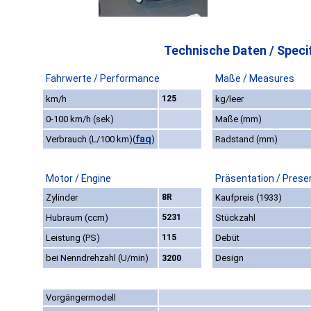
Technische Daten / Specif
Fahrwerte / Performance
Maße / Measures
km/h
125
kg/leer
0-100 km/h (sek)
Maße (mm)
faq
Verbrauch (L/100 km)
(
)
Radstand (mm)
Motor / Engine
Präsentation / Prese
Zylinder
8R
Kaufpreis (1933)
Hubraum (ccm)
5231
Stückzahl
Leistung (PS)
115
Debüt
bei Nenndrehzahl (U/min)
Design
3200
Vorgängermodell