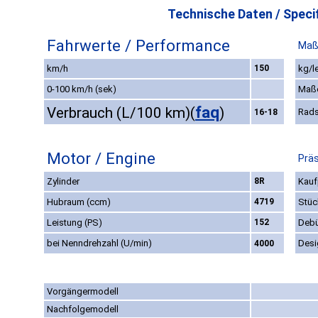
Technische Daten / Specif
Fahrwerte / Performance
Maß
km/h
150
kg/l
0-100 km/h (sek)
Maß
faq
Verbrauch (L/100 km)
(
)
Rads
16-18
Motor / Engine
Präs
Zylinder
8R
Kauf
Hubraum (ccm)
4719
Stüc
Leistung (PS)
152
Debü
bei Nenndrehzahl (U/min)
Desi
4000
Vorgängermodell
Nachfolgemodell