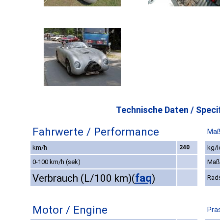
Technische Daten / Specif
Fahrwerte / Performance
Maß
km/h
240
kg/l
0-100 km/h (sek)
Maß
faq
Verbrauch (L/100 km)
(
)
Rad
Motor / Engine
Prä