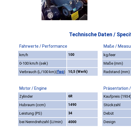
Technische Daten / Specif
Fahrwerte / Performance
Maße / Measu
km/h
100
kg/leer
0-100 km/h (sek)
Maße (mm)
faq
Verbrauch (L/100 km)
(
)
10,5 (Werk)
Radstand (mm)
Motor / Engine
Präsentation 
Zylinder
6R
Kaufpreis (1934
Hubraum (ccm)
1490
Stückzahl
Leistung (PS)
34
Debüt
bei Nenndrehzahl (U/min)
Design
4000