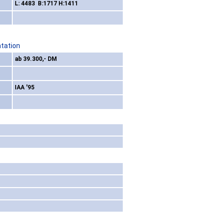
L: 4483 B:1717 H:1411
ntation
ab 39.300,- DM
IAA '95