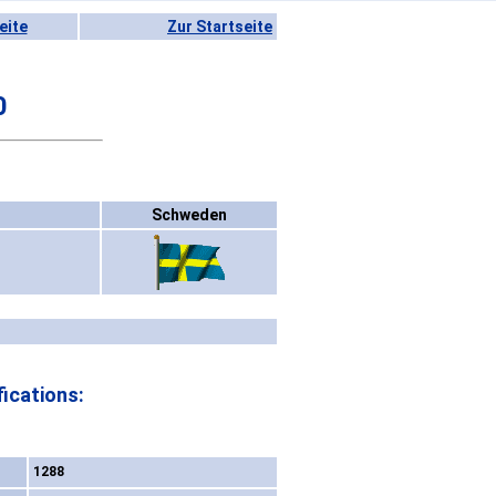
eite
Zur Startseite
0
Schweden
ications:
1288