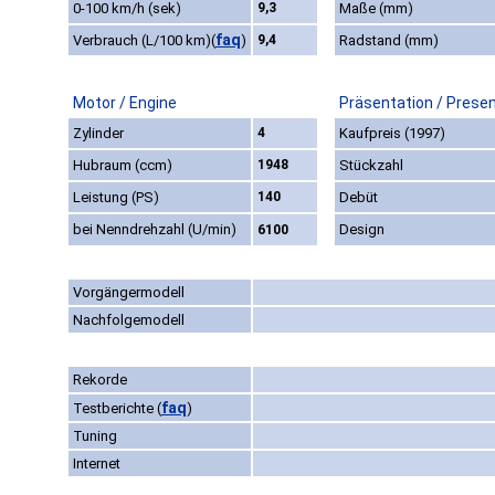
0-100 km/h (sek)
9,3
Maße (mm)
faq
Verbrauch (L/100 km)
(
)
9,4
Radstand (mm)
Motor / Engine
Präsentation / Prese
Zylinder
4
Kaufpreis (1997)
Hubraum (ccm)
1948
Stückzahl
Leistung (PS)
140
Debüt
bei Nenndrehzahl (U/min)
Design
6100
Vorgängermodell
Nachfolgemodell
Rekorde
faq
Testberichte
(
)
Tuning
Internet