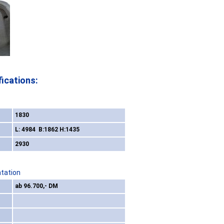
ications:
1830
L: 4984 B:1862 H:1435
2930
ntation
ab 96.700,- DM