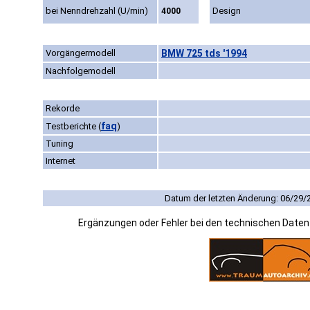
bei Nenndrehzahl (U/min)
Design
4000
Vorgängermodell
BMW 725 tds '1994
Nachfolgemodell
Rekorde
faq
Testberichte
(
)
Tuning
Internet
Datum der letzten Änderung: 06/29/
Ergänzungen oder Fehler bei den technischen Date