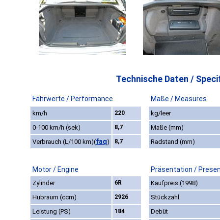
Technische Daten / Specif
Fahrwerte / Performance
Maße / Measures
km/h
220
kg/leer
0-100 km/h (sek)
8,7
Maße (mm)
faq
Verbrauch (L/100 km)
(
)
8,7
Radstand (mm)
Motor / Engine
Präsentation / Prese
Zylinder
6R
Kaufpreis (1998)
Hubraum (ccm)
2926
Stückzahl
Leistung (PS)
184
Debüt