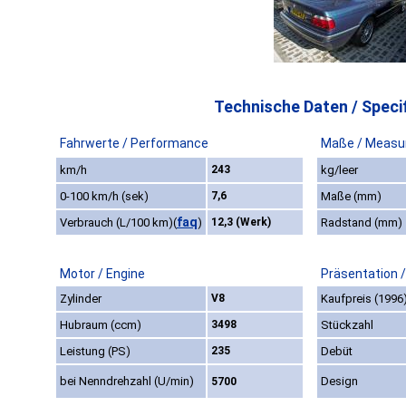
Technische Daten / Specif
Fahrwerte / Performance
Maße / Measu
km/h
243
kg/leer
0-100 km/h (sek)
7,6
Maße (mm)
faq
Verbrauch (L/100 km)
(
)
12,3 (Werk)
Radstand (mm)
Motor / Engine
Präsentation 
Zylinder
V8
Kaufpreis (1996
Hubraum (ccm)
3498
Stückzahl
Leistung (PS)
235
Debüt
bei Nenndrehzahl (U/min)
Design
5700