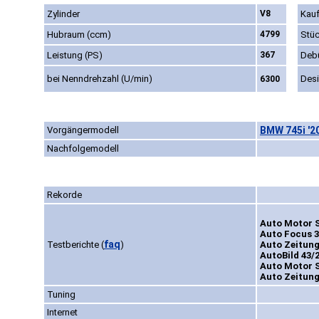
Zylinder
V8
Kauf
Hubraum (ccm)
4799
Stüc
Leistung (PS)
367
Deb
bei Nenndrehzahl (U/min)
Des
6300
Vorgängermodell
BMW 745i '2
Nachfolgemodell
Rekorde
Auto Motor S
Auto Focus 3
faq
Testberichte
(
)
Auto Zeitung
AutoBild 43/
Auto Motor S
Auto Zeitung
Tuning
Internet