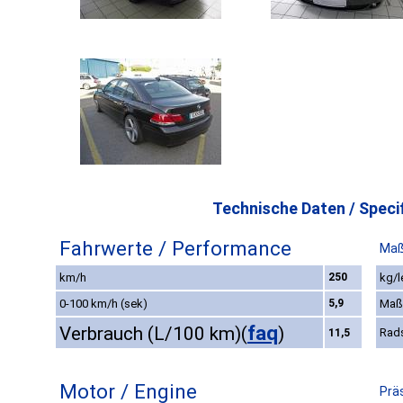
Technische Daten / Specif
Fahrwerte / Performance
Maß
km/h
250
kg/l
0-100 km/h (sek)
5,9
Maß
faq
Verbrauch (L/100 km)
(
)
Rad
11,5
Motor / Engine
Prä