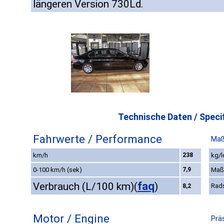
längeren Version 730Ld.
Technische Daten / Specif
Fahrwerte / Performance
Maß
km/h
238
kg/l
0-100 km/h (sek)
7,9
Maß
faq
Verbrauch (L/100 km)
(
)
Rad
8,2
Motor / Engine
Prä